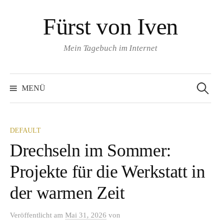
Springe
Fürst von Iven
zum
Inhalt
Mein Tagebuch im Internet
Suchen
nach:
MENÜ
DEFAULT
Drechseln im Sommer:
Projekte für die Werkstatt in
der warmen Zeit
Veröffentlicht
am
Mai 31, 2026
von