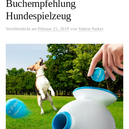
Buchempfehlung
Hundespielzeug
Veröffentlicht
am
Februar 25, 2019
von
Valerie Parker