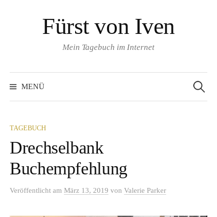
Springe
Fürst von Iven
zum
Inhalt
Mein Tagebuch im Internet
Suchen
nach:
MENÜ
TAGEBUCH
Drechselbank
Buchempfehlung
Veröffentlicht
am
März 13, 2019
von
Valerie Parker